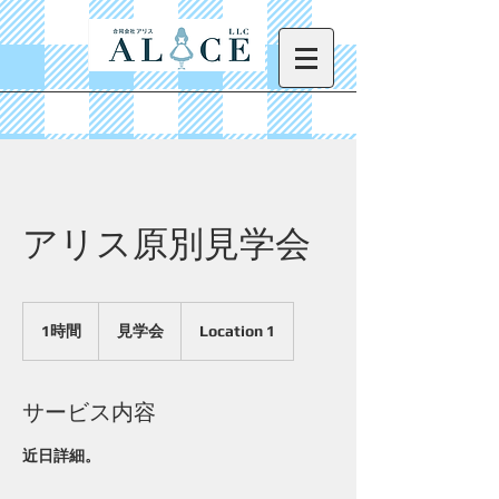
アリス原別見学会
見
学
1時間
1
見学会
Location 1
会
時
サービス内容
近日詳細。